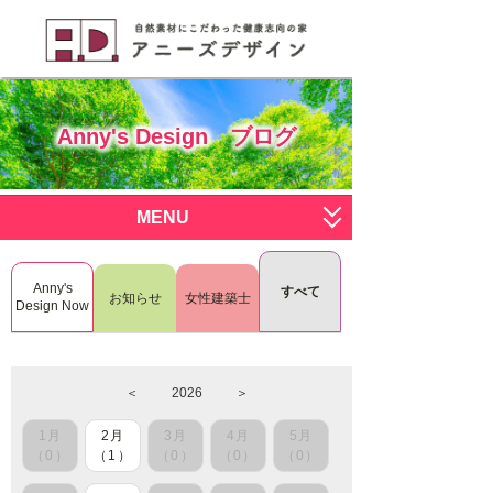
Anny's Design ブログ
MENU
サービス一覧
Anny's
すべて
お知らせ
女性建築士
すまいく
施工写真
Design Now
deco deco
ブログ
＜
2026
＞
おひとりさま
会社概要
1月
2月
3月
4月
5月
RenoDeco
スタッフ募集
（0）
（1）
（0）
（0）
（0）
L.I.S.H
お問い合わせはこちら