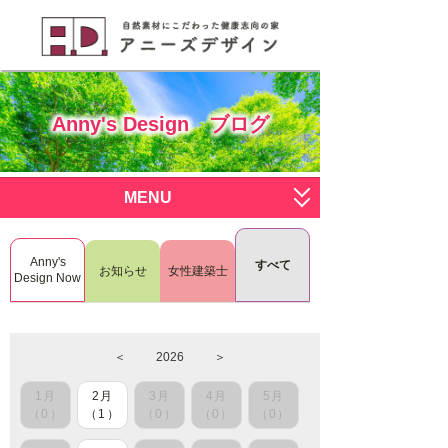
Anny's Design ブログ
MENU
サービス一覧
Anny's
すべて
お知らせ
女性建築士
すまいく
施工写真
Design Now
deco deco
ブログ
＜
2026
＞
おひとりさま
会社概要
1月
2月
3月
4月
5月
RenoDeco
スタッフ募集
（0）
（1）
（0）
（0）
（0）
L.I.S.H
お問い合わせはこちら