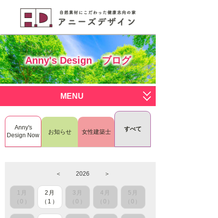
Anny's Design ブログ
MENU
サービス一覧
Anny's
すべて
お知らせ
女性建築士
すまいく
施工写真
Design Now
deco deco
ブログ
＜
2026
＞
おひとりさま
会社概要
1月
2月
3月
4月
5月
RenoDeco
スタッフ募集
（0）
（1）
（0）
（0）
（0）
L.I.S.H
お問い合わせはこちら