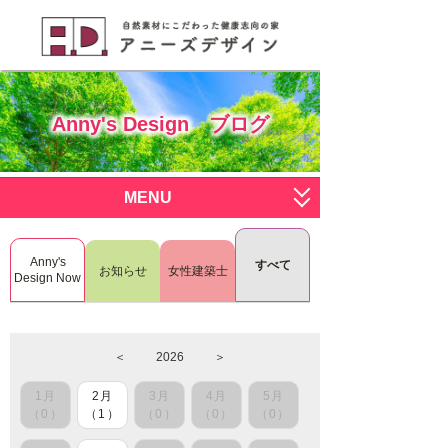
Anny's Design ブログ
MENU
サービス一覧
Anny's
すべて
お知らせ
女性建築士
すまいく
施工写真
Design Now
deco deco
ブログ
＜
2026
＞
おひとりさま
会社概要
1月
2月
3月
4月
5月
RenoDeco
スタッフ募集
（0）
（1）
（0）
（0）
（0）
L.I.S.H
お問い合わせはこちら