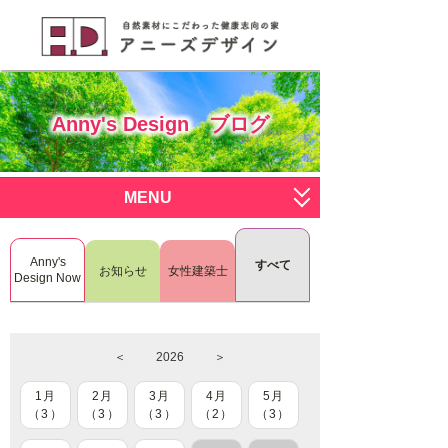
Anny's Design ブログ
MENU
サービス一覧
Anny's
すべて
お知らせ
女性建築士
すまいく
施工写真
Design Now
deco deco
ブログ
＜
2026
＞
おひとりさま
会社概要
1月
2月
3月
4月
5月
RenoDeco
スタッフ募集
（3）
（3）
（3）
（2）
（3）
L.I.S.H
お問い合わせはこちら