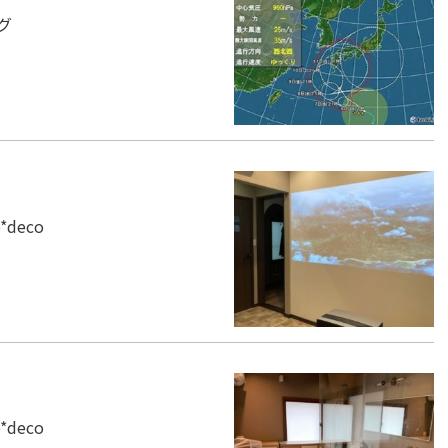
グ
*deco
*deco