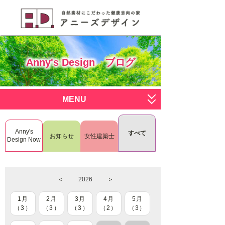
Anny's Design ブログ
MENU
サービス一覧
Anny's
すべて
お知らせ
女性建築士
すまいく
施工写真
Design Now
deco deco
ブログ
＜
2026
＞
おひとりさま
会社概要
1月
2月
3月
4月
5月
RenoDeco
スタッフ募集
（3）
（3）
（3）
（2）
（3）
L.I.S.H
お問い合わせはこちら