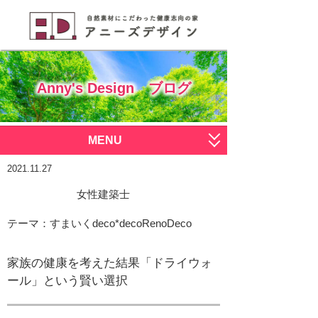
Anny's Design ブログ
MENU
サービス一覧
2021.11.27
女性建築士
すまいく
施工写真
テーマ：
すまいく
deco*deco
RenoDeco
deco deco
ブログ
おひとりさま
会社概要
家族の健康を考えた結果「ドライウォ
ール」という賢い選択
RenoDeco
スタッフ募集
L.I.S.H
お問い合わせはこちら