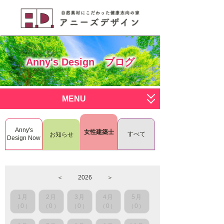
Anny's Design ブログ
MENU
サービス一覧
Anny's
女性建築士
すべて
お知らせ
Design Now
すまいく
施工写真
deco deco
ブログ
＜
2026
＞
おひとりさま
会社概要
1月
2月
3月
4月
5月
RenoDeco
スタッフ募集
（0）
（0）
（0）
（0）
（0）
L.I.S.H
お問い合わせはこちら