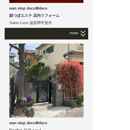
wan stop deco✿deco
顔つぼエステ 店内リフォーム
Salon Luce 滋賀県甲賀市
more
Salon Luce
｜
滋賀県甲賀市
顔つぼエステ 店内リフォーム
Salon Luce
エステは敷居が高い そんな方のための薬局
内にある顔つぼ専門店です
店内リフォームと 梁にデコレーション
deco✿deco がお客様の癒しにアシストできま
すよう
wan stop deco✿deco