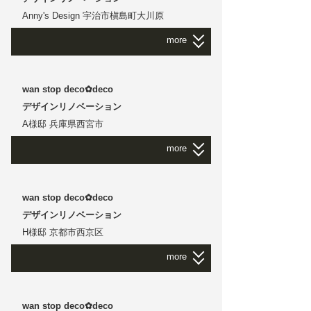
注文住宅 要望をふんだんに叶えて出来上がり
Anny's Design 宇治市槇島町大川原
ました
more
明るい色のドライウォールでテンション高め
収納スペース数々そろえて 棚もいっぱい夢い
っぱい
Anny's Design
｜
宇治市槇島町大川原
wan stop deco✿deco
デザインリノベーション
デザインリノベーション
グリーングレーとホワイトを基調としたノ
A様邸 兵庫県西宮市
ルディックデコスタイル
more
木製モールディングの優雅な装飾に彩られ
たインテリアを体感できる
Anny's Design Office deco✿deco
A様邸
｜
兵庫県西宮市
wan stop deco✿deco
デザインリノベーション
デザインリノベーション
自宅で快適にテレワーク
H様邸 京都市西京区
毎日がリゾートホテルにいるみたい
more
たくさんの本もお仕事グッズもクラシックな
装飾に
インテリアリノベーション deco✿deco で実
H様邸
｜
京都市西京区
現しました
wan stop deco✿deco
どうぞゆったりお過ごしください