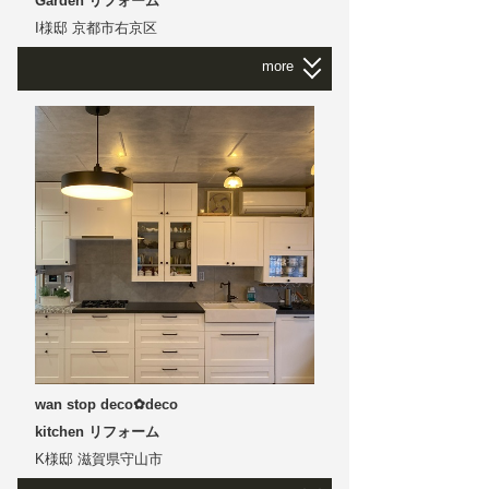
Garden リフォーム
I様邸 京都市右京区
more
I様邸
｜
京都市右京区
Garden リフォーム
庭をリフォームしました
公園や遊歩道を散歩している雰囲気で
もともと景観のよいところです
おうちから 外の景色と庭を一帯に眺められる
よう
wan stop deco✿deco
kitchen リフォーム
K様邸 滋賀県守山市