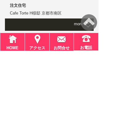
デザインリノベーション
注文住宅
いつの時代にも愛されるヴィンテージデザイ
Cafe Torte H様邸 京都市南区
ン
more
北欧IKEA家具を組み合わせたインダストリア
ルな リビングダイニングキッチン
インテリアリノベーション deco✿deco で実
Cafe Torte
｜
京都市南区
現しました
H様邸
wan stop deco✿deco
お電話
HOME
アクセス
お問合せ
＞＞【京都でかなえる家づくり2020】
リフォーム
注文住宅
掲載記事はこちら
NO様邸 京都市伏見区
「自宅でカフェを開きたい」という夢を実現
more
しました。
「希望をすべて尊重してもらえ、完成まで毎
日がとにかく楽しかった」
NO様邸
｜
京都市伏見区
こだわり満載のおうちカフェ
リフォーム
＞＞【京都でかなえる家づくり2016】
掲載記事はこちら
リタイア後の夫婦での生活を考え、これまで2
階にあったLDKや浴室を1階に移動し、水回り
＞＞【Cafe Torte - 自然素材にこだわった
も一新
健康志向の家】ホームページはこちら
元のLDKは2つに区切り、1部屋は寝室、もう1
部屋は大容量のファミリークローゼットに改
装