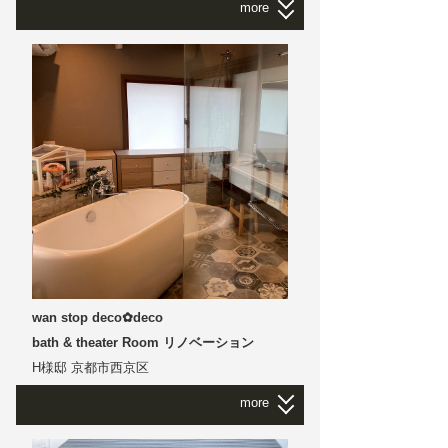
more
K様邸
｜
滋賀県守山市
kitchen リフォーム
キッチンを対面から 壁付けタイプにリフォー
ムです
新築のときは対面キッチンでした 子供も小さ
かったから
あれから数年経って 壁付けキッチンに替えよ
うと思います
キッチンのすぐ後ろにダイニングテーブルを
置いて 動線が悪くならないように
ウォールキャビネットをＬ字型に配置して 収
納量を確保できるように
今までと同じＤＫルームに より広いスペース
wan stop deco✿deco
が生まれました
bath & theater Room リノベーション
H様邸 京都市西京区
more