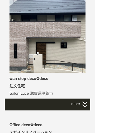
H様邸
｜
京都市西京区
bath & theater Room リノベーション
ここはリゾートホテル？ しかもスィート
それとも贅沢に造られた避暑地の別荘
外国の映画によくあります きれいな女優さ
んのシーン
いいえ ホテルでも別荘でも まさか映画でも
ありません 自宅です
もちろん日本 京都にある我が家です
グレード感あふれる 大胆リノベーション ア
ニーズデザイン オリジナルブランド
deco✿deco
wan stop deco✿deco
注文住宅
Salon Luce 滋賀県甲賀市
more
NR様邸
｜
京都市伏見区
Office deco✿deco
注文住宅
デザインリノベーション