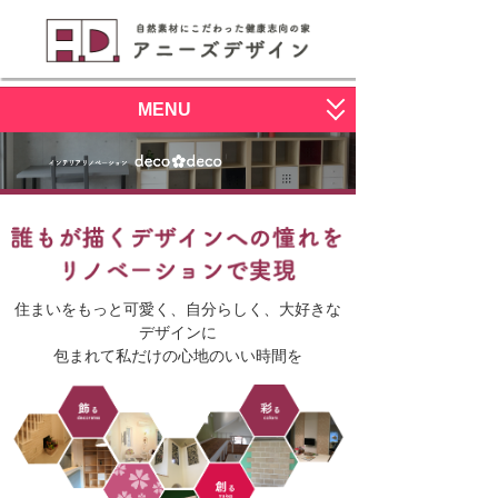
MENU
サービス一覧
すまいく
施工写真
deco deco
ブログ
おひとりさま
会社概要
住まいをもっと可愛く、自分らしく、大好きな
デザインに
RenoDeco
スタッフ募集
包まれて私だけの心地のいい時間を
L.I.S.H
お問い合わせはこちら