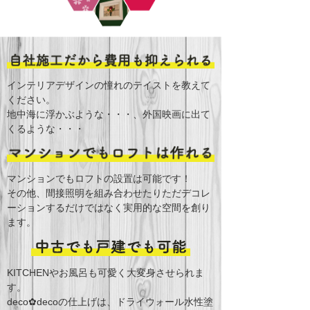
インテリアデザインの憧れのテイストを教えて
ください。
地中海に浮かぶような・・・、外国映画に出て
くるような・・・
マンションでもロフトの設置は可能です！
その他、間接照明を組み合わせたりただ
デコレ
ーションするだけではなく実用的な空間を創り
ます。
KITCHENやお風呂も可愛く大変身させられま
す。
deco✿decoの仕上げは、ドライウォール水性塗