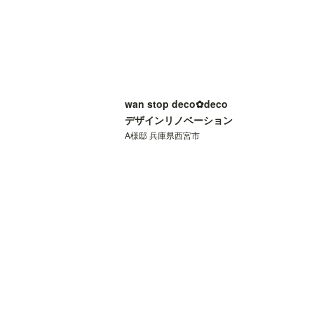
wan stop deco✿deco
デザインリノベーション
A様邸 兵庫県西宮市