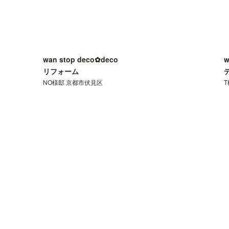
wan stop deco✿deco
w
リフォーム
NO様邸 京都市伏見区