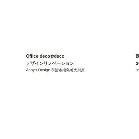
Office deco✿deco
医
デザインリノベーション
2
Anny's Design 宇治市槇島町大川原