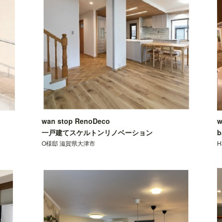
wan stop RenoDeco
w
一戸建てスケルトンリノベーション
b
O様邸 滋賀県大津市