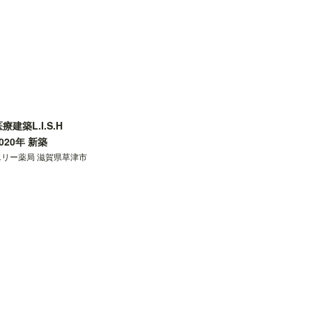
療建築L.I.S.H
020年 新築
エリー薬局 滋賀県草津市